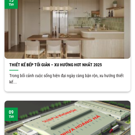
15
Th9
THIẾT KẾ BẾP TỐI GIẢN – XU HƯỚNG HOT NHẤT 2025
Trong bối cảnh cuộc sống hiện đại ngày càng bận rộn, xu hướng thiết
kế...
09
Th9