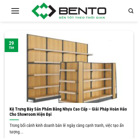
Chuyển
đến
nội
dung
29
Th9
Kệ Trưng Bày Sản Phẩm Bằng Nhựa Cao Cấp – Giải Pháp Hoàn Hảo
Cho Showroom Hiện Đại
Trong bối cảnh kinh doanh bán lẻ ngày càng cạnh tranh, việc tạo ấn
tượng...