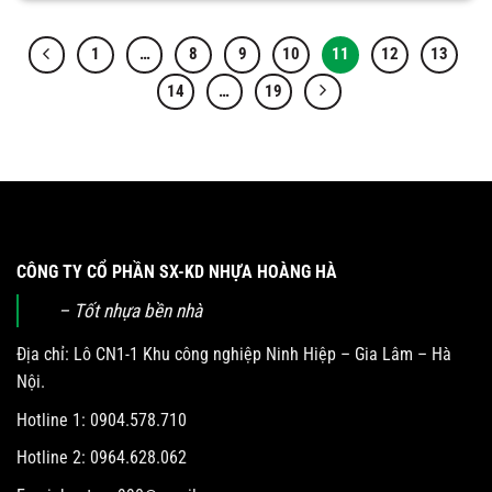
1
…
8
9
10
11
12
13
14
…
19
CÔNG TY CỔ PHẦN SX-KD NHỰA HOÀNG HÀ
– Tốt nhựa bền nhà
Địa chỉ: Lô CN1-1 Khu công nghiệp Ninh Hiệp – Gia Lâm – Hà
Nội.
Hotline 1: 0904.578.710
Hotline 2: 0964.628.062