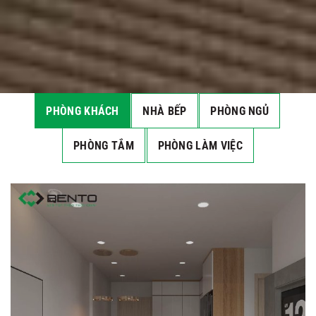
PHÒNG KHÁCH
NHÀ BẾP
PHÒNG NGỦ
PHÒNG TẮM
PHÒNG LÀM VIỆC