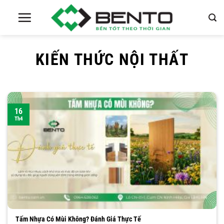
Chuyển
đến
nội
dung
KIẾN THỨC NỘI THẤT
16
Th4
Tấm Nhựa Có Mùi Không? Đánh Giá Thực Tế