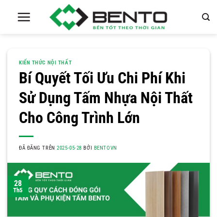
Chuyển
đến
nội
dung
KIẾN THỨC NỘI THẤT
Bí Quyết Tối Ưu Chi Phí Khi
Sử Dụng Tấm Nhựa Nội Thất
Cho Công Trình Lớn
ĐÃ ĐĂNG TRÊN
2025-05-28
BỞI
BENTOVN
28
Th5