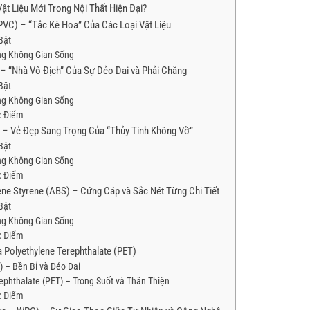
ật Liệu Mới Trong Nội Thất Hiện Đại?
(PVC) – “Tắc Kè Hoa” Của Các Loại Vật Liệu
Bật
ng Không Gian Sống
 – “Nhà Vô Địch” Của Sự Dẻo Dai và Phải Chăng
Bật
ng Không Gian Sống
c Điểm
 – Vẻ Đẹp Sang Trọng Của “Thủy Tinh Không Vỡ”
Bật
ng Không Gian Sống
c Điểm
iene Styrene (ABS) – Cứng Cáp và Sắc Nét Từng Chi Tiết
Bật
ng Không Gian Sống
c Điểm
à Polyethylene Terephthalate (PET)
 – Bền Bỉ và Dẻo Dai
phthalate (PET) – Trong Suốt và Thân Thiện
c Điểm