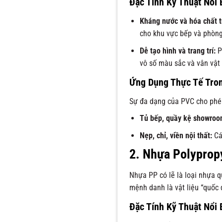
Đặc Tính Kỹ Thuật Nổi 
Kháng nước và hóa chất t
cho khu vực bếp và phòn
Dễ tạo hình và trang trí:
PV
vô số màu sắc và vân vật 
Ứng Dụng Thực Tế Tro
Sự đa dạng của PVC cho phép
Tủ bếp, quầy kệ showroom
Nẹp, chỉ, viền nội thất:
Cá
2. Nhựa Polyprop
Nhựa PP có lẽ là loại nhựa q
mệnh danh là vật liệu “quốc 
Đặc Tính Kỹ Thuật Nổi 