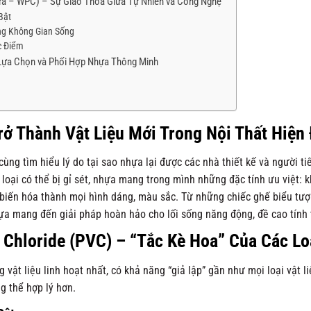
a – WPC) – Sự Giao Thoa Giữa Tự Nhiên và Công Nghệ
Bật
ng Không Gian Sống
c Điểm
 Lựa Chọn và Phối Hợp Nhựa Thông Minh
rở Thành Vật Liệu Mới Trong Nội Thất Hiện 
y cùng tìm hiểu lý do tại sao nhựa lại được các nhà thiết kế và người t
 loại có thể bị gỉ sét, nhựa mang trong mình những đặc tính ưu việt: 
 biến hóa thành mọi hình dáng, màu sắc. Từ những chiếc ghế biểu tượ
ựa mang đến giải pháp hoàn hảo cho lối sống năng động, đề cao tính
 Chloride (PVC) – “Tắc Kè Hoa” Của Các Lo
vật liệu linh hoạt nhất, có khả năng “giả lập” gần như mọi loại vật li
ng thể hợp lý hơn.