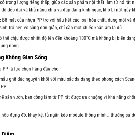
ó trọng lượng riêng thấp, giúp các sản phẩm nội thất làm từ nó rất n
u độ dẻo dai và khả năng chịu va đập đáng kinh ngạc, khó bị nứt gãy kh
:
Bề mặt của nhựa PP trơ với hầu hết các loại hóa chất, dung môi và 
sinh trở nên vô cùng đơn giản, chỉ cần một chiếc khăn ẩm là đủ.
 thể chịu được nhiệt độ lên đến khoảng 100°C mà không bị biến dạng
dụng nóng.
ng Không Gian Sống
a PP là lựa chọn hàng đầu cho:
ẫu ghế đúc nguyên khối với màu sắc đa dạng theo phong cách Scand
 PP.
ế sân vườn, ban công làm từ PP rất được ưa chuộng vì khả năng chống
 hộp đựng đồ, khay kệ, tủ ngăn kéo module thông minh… thường sử dụ
c Điểm