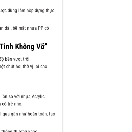
 được dùng làm hộp đựng thực
an dài, bề mặt nhựa PP có
 Tinh Không Vỡ”
ộ bền vượt trội,
t chút hơi thở vị lai cho
lần so với nhựa Acrylic
 có trẻ nhỏ.
i qua gần như hoàn toàn, tạo
a thông thường khác.