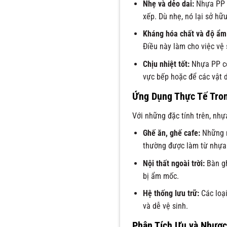
Nhẹ và dẻo dai:
Nhựa PP c
xếp. Dù nhẹ, nó lại sở hữ
Kháng hóa chất và độ ẩm
Điều này làm cho việc vệ 
Chịu nhiệt tốt:
Nhựa PP có
vực bếp hoặc để các vật 
Ứng Dụng Thực Tế Tro
Với những đặc tính trên, nhự
Ghế ăn, ghế cafe:
Những m
thường được làm từ nhựa
Nội thất ngoài trời:
Bàn gh
bị ẩm mốc.
Hệ thống lưu trữ:
Các loại
và dễ vệ sinh.
Phân Tích Ưu và Nhượ