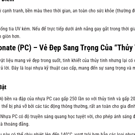
ỳ cạnh tranh, bền màu theo thời gian, an toàn cho sức khỏe (thường
ng tia UV kém. Nếu để trực tiếp dưới ánh nắng gay gắt trong thời gi
n giòn hơn.
onate (PC) – Vẻ Đẹp Sang Trọng Của “Thủy
t liệu mang vẻ đẹp trong suốt, tinh khiết của thủy tinh nhưng lại có đ
ả lời. Đây là loại nhựa kỹ thuật cao cấp, mang đến sự sang trọng và mộ
Bật
ộ bền va đập của nhựa PC cao gấp 250 lần so với thủy tinh và gấp 20 
thể bị phá vỡ bởi các tác động thông thường, rất an toàn cho gia đình
Nhựa PC có độ truyền sáng quang học tuyệt vời, cho phép ánh sáng đ
và thoáng đãng.
u này có thể chịu nhiệt lên đến 140°C, vượt trội hơn hẳn các loại nhự