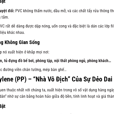
Bật
uyệt đối:
PVC không thấm nước, dầu mỡ, và các chất tẩy rửa thông thư
g tắm.
C rất dễ dàng được dập nóng, uốn cong và đặc biệt là dán các lớp film
liệu khác nhau.
ng Không Gian Sống
 nó xuất hiện ở khắp mọi nơi:
, tủ đựng đồ bể bơi, phòng tập, nội thất phòng ngủ, phòng khách…
c đường viền chân tường, mép bàn ghế…
ylene (PP) – “Nhà Vô Địch” Của Sự Dẻo Dai
uen thuộc nhất với chúng ta, xuất hiện trong vô số vật dụng hàng ngày
dân” nhờ sự cân bằng hoàn hảo giữa độ bền, tính linh hoạt và giá thà
Bật