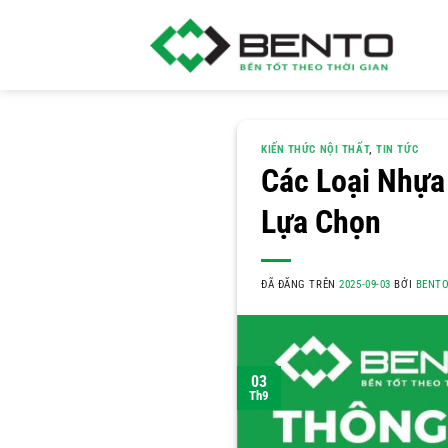
Chuyển
đến
nội
dung
KIẾN THỨC NỘI THẤT
,
TIN TỨC
Các Loại Nhựa 
Lựa Chọn
ĐÃ ĐĂNG TRÊN
2025-09-03
BỞI
BENT
03
Th9