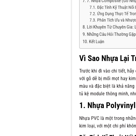
7. Nhựa Composite (Gỗ Nhự
Đặc Tính Kỹ Thuật Nổi 
Ứng Dụng Thực Tế Tro
Phân Tích Ưu và Nhượ
Lời Khuyên Từ Chuyên Gia:
Những Câu Hỏi Thường Gặp
Kết Luận
Vì Sao Nhựa Lại T
Trước khi đi vào chi tiết, hã
với gỗ dễ bị mối mọt hay kim
màu và đặc biệt là khả năng
tủ kệ module thông minh, nh
1. Nhựa Polyvinyl
Nhựa PVC là một trong những 
kim loại, với một chi phí khô