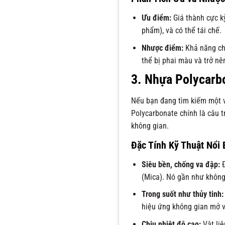
Ưu điểm:
Giá thành cực k
phẩm), và có thể tái chế.
Nhược điểm:
Khả năng chố
thể bị phai màu và trở nê
3. Nhựa Polycarb
Nếu bạn đang tìm kiếm một vậ
Polycarbonate chính là câu tr
không gian.
Đặc Tính Kỹ Thuật Nổi 
Siêu bền, chống va đập:
Đ
(Mica). Nó gần như không 
Trong suốt như thủy tinh:
hiệu ứng không gian mở 
Chịu nhiệt độ cao:
Vật liệ