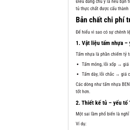
Điều đáng chú ý là nếu bạn t
tủ thực chất được cấu thành k
Bản chất chi phí 
Để hiểu vì sao có sự chênh lệ
1. Vật liệu tấm nhựa – 
Tấm nhựa là phần chiếm tỷ tr
Tấm mỏng, lõi xốp → giá
Tấm dày, lõi chắc → giá 
Các dòng như tấm nhựa BENTO
tốt hơn.
2. Thiết kế tủ – yếu tố
Một sai lầm phổ biến là nghĩ 
Ví dụ: