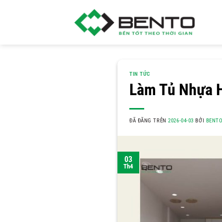
Chuyển
đến
nội
dung
TIN TỨC
Làm Tủ Nhựa H
ĐÃ ĐĂNG TRÊN
2026-04-03
BỞI
BENT
03
Th4