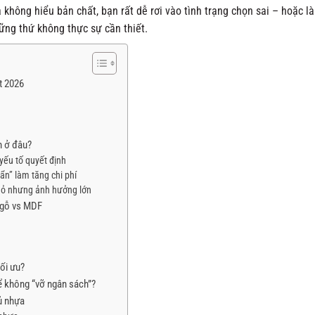
 không hiểu bản chất, bạn rất dễ rơi vào tình trạng chọn sai – hoặc l
ững thứ không thực sự cần thiết.
t 2026
m ở đâu?
yếu tố quyết định
“ẩn” làm tăng chi phí
nhỏ nhưng ảnh hưởng lớn
s gỗ vs MDF
tối ưu?
ể không “vỡ ngân sách”?
tủ nhựa