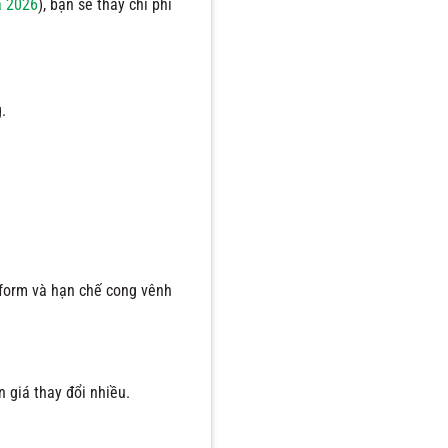
a 2026
), bạn sẽ thấy chi phí
.
form và hạn chế cong vênh
n giá thay đổi nhiều.