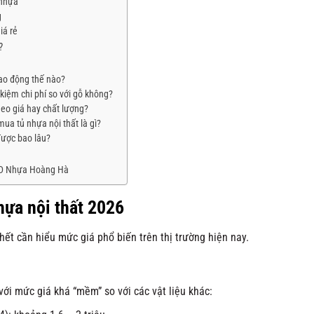
 nhựa
g
iá rẻ
?
ao động thế nào?
kiệm chi phí so với gỗ không?
eo giá hay chất lượng?
mua tủ nhựa nội thất là gì?
ược bao lâu?
KD Nhựa Hoàng Hà
hựa nội thất 2026
 hết cần hiểu mức giá phổ biến trên thị trường hiện nay.
 với mức giá khá “mềm” so với các vật liệu khác: