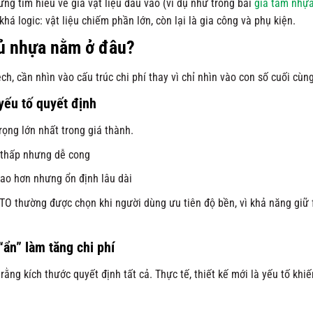
ừng tìm hiểu về giá vật liệu đầu vào (ví dụ như trong bài
giá tấm nhự
há logic: vật liệu chiếm phần lớn, còn lại là gia công và phụ kiện.
tủ nhựa nằm ở đâu?
ch, cần nhìn vào cấu trúc chi phí thay vì chỉ nhìn vào con số cuối cùng
yếu tố quyết định
ọng lớn nhất trong giá thành.
 thấp nhưng dễ cong
cao hơn nhưng ổn định lâu dài
 thường được chọn khi người dùng ưu tiên độ bền, vì khả năng giữ 
 “ẩn” làm tăng chi phí
rằng kích thước quyết định tất cả. Thực tế, thiết kế mới là yếu tố khiế