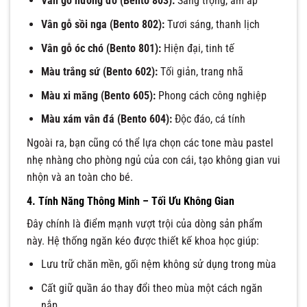
Vân gỗ hương đỏ (Bento 803):
Sang trọng, ấm áp
Vân gỗ sồi nga (Bento 802):
Tươi sáng, thanh lịch
Vân gỗ óc chó (Bento 801):
Hiện đại, tinh tế
Màu trắng sứ (Bento 602):
Tối giản, trang nhã
Màu xi măng (Bento 605):
Phong cách công nghiệp
Màu xám vân đá (Bento 604):
Độc đáo, cá tính
Ngoài ra, bạn cũng có thể lựa chọn các tone màu pastel
nhẹ nhàng cho phòng ngủ của con cái, tạo không gian vui
nhộn và an toàn cho bé.
4. Tính Năng Thông Minh – Tối Ưu Không Gian
Đây chính là điểm mạnh vượt trội của dòng sản phẩm
này. Hệ thống ngăn kéo được thiết kế khoa học giúp:
Lưu trữ chăn mền, gối nệm không sử dụng trong mùa
Cất giữ quần áo thay đổi theo mùa một cách ngăn
nắp