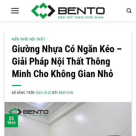
Chuyển
đến
nội
dung
KIẾN THỨC NỘI THẤT
Giường Nhựa Có Ngăn Kéo –
Giải Pháp Nội Thất Thông
Minh Cho Không Gian Nhỏ
ĐÃ ĐĂNG TRÊN
2025-10-23
BỞI
BENTOVN
23
Th10