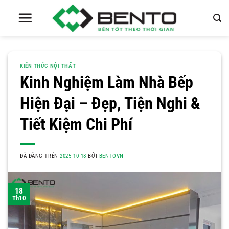
Chuyển
đến
nội
dung
KIẾN THỨC NỘI THẤT
Kinh Nghiệm Làm Nhà Bếp
Hiện Đại – Đẹp, Tiện Nghi &
Tiết Kiệm Chi Phí
ĐÃ ĐĂNG TRÊN
2025-10-18
BỞI
BENTOVN
18
Th10