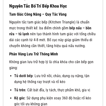
Nguyên Tắc Bố Trí Bếp Khoa Học
Tam Giác Công Năng – Quy Tắc Vàng
Nguyên tắc tam giác bếp (Kitchen Triangle) là chuẩn
mực trong thiết kế: ba điểm chính gồm
bếp nấu – bồn
rửa – tủ lạnh
nên tạo thành hình tam giác với tổng chiều
dài các cạnh từ 4-8 mét. Bố cục này giúp giảm thiểu di
chuyển không cần thiết, tăng hiệu quả nấu nướng.
Phân Vùng Lưu Trữ Thông Minh
Không gian lưu trữ hợp lý là chìa khóa cho căn bếp gọn
gàng:
Tủ dưới bếp
: Lưu trữ nồi, chảo, dụng cụ nặng, tận
dụng hệ thống ray trượt và rổ kéo
Tủ trên
: Cất bát đĩa, ly tách, thực phẩm khô, gia vị
Kệ góc
: Sử dụng phụ kiện xoay 360 độ hoặc rổ kéo
góc tối ưu không gian