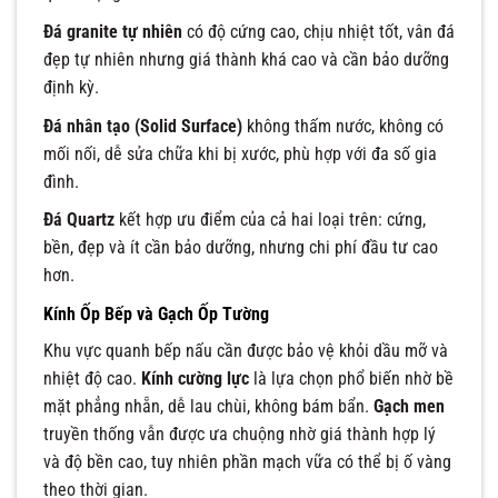
Đá granite tự nhiên
có độ cứng cao, chịu nhiệt tốt, vân đá
đẹp tự nhiên nhưng giá thành khá cao và cần bảo dưỡng
định kỳ.
Đá nhân tạo (Solid Surface)
không thấm nước, không có
mối nối, dễ sửa chữa khi bị xước, phù hợp với đa số gia
đình.
Đá Quartz
kết hợp ưu điểm của cả hai loại trên: cứng,
bền, đẹp và ít cần bảo dưỡng, nhưng chi phí đầu tư cao
hơn.
Kính Ốp Bếp và Gạch Ốp Tường
Khu vực quanh bếp nấu cần được bảo vệ khỏi dầu mỡ và
nhiệt độ cao.
Kính cường lực
là lựa chọn phổ biến nhờ bề
mặt phẳng nhẵn, dễ lau chùi, không bám bẩn.
Gạch men
truyền thống vẫn được ưa chuộng nhờ giá thành hợp lý
và độ bền cao, tuy nhiên phần mạch vữa có thể bị ố vàng
theo thời gian.