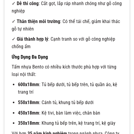
✓
Dễ thi công
: Cắt gọt, lắp ráp nhanh chóng như gỗ công
nghiệp
✓
Thân thiện môi trường
: Có thể tái chế, giảm khai thác
gỗ tự nhiên
✓
Giá thành hợp lý
: Cạnh tranh so với gỗ công nghiệp
chống ẩm
Ứng Dụng Đa Dạng
Tấm nhựa Bento có nhiều kích thước phù hợp với từng
loại nội thất:
600x18mm
: Tủ bếp dưới, tủ bếp trên, tủ quần áo, kệ
trang trí
550x18mm
: Cánh tủ, khung tủ bếp dưới
450x18mm
: Kệ tivi, bàn làm việc, chân bàn
350x18mm
: Khung tủ bếp trên, kệ trang trí, kệ giày
Với hơn
35 năm kinh nghiệm
trong ngành nhựa, Công ty