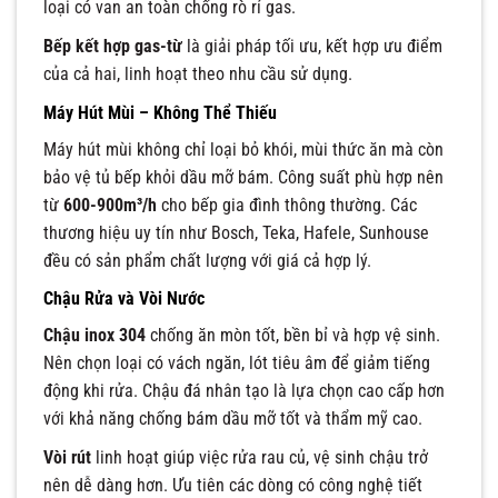
loại có van an toàn chống rò rỉ gas.
Bếp kết hợp gas-từ
là giải pháp tối ưu, kết hợp ưu điểm
của cả hai, linh hoạt theo nhu cầu sử dụng.
Máy Hút Mùi – Không Thể Thiếu
Máy hút mùi không chỉ loại bỏ khói, mùi thức ăn mà còn
bảo vệ tủ bếp khỏi dầu mỡ bám. Công suất phù hợp nên
từ
600-900m³/h
cho bếp gia đình thông thường. Các
thương hiệu uy tín như Bosch, Teka, Hafele, Sunhouse
đều có sản phẩm chất lượng với giá cả hợp lý.
Chậu Rửa và Vòi Nước
Chậu inox 304
chống ăn mòn tốt, bền bỉ và hợp vệ sinh.
Nên chọn loại có vách ngăn, lót tiêu âm để giảm tiếng
động khi rửa. Chậu đá nhân tạo là lựa chọn cao cấp hơn
với khả năng chống bám dầu mỡ tốt và thẩm mỹ cao.
Vòi rút
linh hoạt giúp việc rửa rau củ, vệ sinh chậu trở
nên dễ dàng hơn. Ưu tiên các dòng có công nghệ tiết