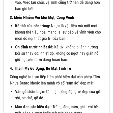
vào. Việc lau chùi, vệ sinh cũng trở nên dễ dàng hơn
bao giờ hết.
3. Miễn Nhiễm Với Mối Mọt, Cong Vênh
Kẻ thù của côn trùng:
Nhựa là vật liệu mà mối mọt
không thể tiêu hóa, mang lại sự bảo vệ vĩnh viễn cho
món đồ nội thất giá trị của bạn.
Ổn định trước nhiệt độ:
Kệ tivi không bị ảnh hưởng
bởi sự thay đổi nhiệt độ, không co ngót hay giãn nở,
giữ nguyên form dáng hoàn hảo.
4. Thẩm Mỹ Đa Dạng, Bề Mặt Tinh Tế
Công nghệ in trực tiếp trên phôi hiện đại cho phép Tấm
Nhựa Bento khoác lên mình vô số “tấm áo” đẹp mắt:
Vân gỗ chân thực:
Tái hiện sống động vẻ đẹp của gỗ
sồi, óc chó, gõ đỏ…
Màu đơn sắc hiện đại:
Trắng, đen, xám, ghi… với bề