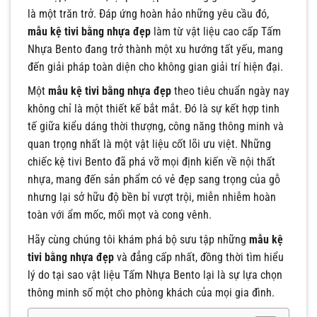
là một trăn trở. Đáp ứng hoàn hảo những yêu cầu đó,
mẫu kệ tivi bằng nhựa đẹp
làm từ vật liệu cao cấp Tấm
Nhựa Bento đang trở thành một xu hướng tất yếu, mang
đến giải pháp toàn diện cho không gian giải trí hiện đại.
Một
mẫu kệ tivi bằng nhựa đẹp
theo tiêu chuẩn ngày nay
không chỉ là một thiết kế bắt mắt. Đó là sự kết hợp tinh
tế giữa kiểu dáng thời thượng, công năng thông minh và
quan trọng nhất là một vật liệu cốt lõi ưu việt. Những
chiếc kệ tivi Bento đã phá vỡ mọi định kiến về nội thất
nhựa, mang đến sản phẩm có vẻ đẹp sang trọng của gỗ
nhưng lại sở hữu độ bền bỉ vượt trội, miễn nhiễm hoàn
toàn với ẩm mốc, mối mọt và cong vênh.
Hãy cùng chúng tôi khám phá bộ sưu tập những
mẫu kệ
tivi bằng nhựa đẹp
và đẳng cấp nhất, đồng thời tìm hiểu
lý do tại sao vật liệu Tấm Nhựa Bento lại là sự lựa chọn
thông minh số một cho phòng khách của mọi gia đình.