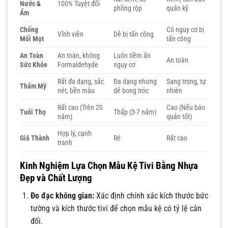
Nước &
100% Tuyệt đối
phồng rộp
quản kỹ
Ẩm
Chống
Có nguy cơ bị
Vĩnh viễn
Dễ bị tấn công
Mối Mọt
tấn công
An Toàn
An toàn, không
Luôn tiềm ẩn
An toàn
Sức Khỏe
Formaldehyde
nguy cơ
Rất đa dạng, sắc
Đa dạng nhưng
Sang trọng, tự
Thẩm Mỹ
nét, bền màu
dễ bong tróc
nhiên
Rất cao (Trên 20
Cao (Nếu bảo
Tuổi Thọ
Thấp (3-7 năm)
năm)
quản tốt)
Hợp lý, cạnh
Giá Thành
Rẻ
Rất cao
tranh
Kinh Nghiệm Lựa Chọn Mẫu Kệ Tivi Bằng Nhựa
Đẹp và Chất Lượng
Đo đạc không gian:
Xác định chính xác kích thước bức
tường và kích thước tivi để chọn mẫu kệ có tỷ lệ cân
đối.