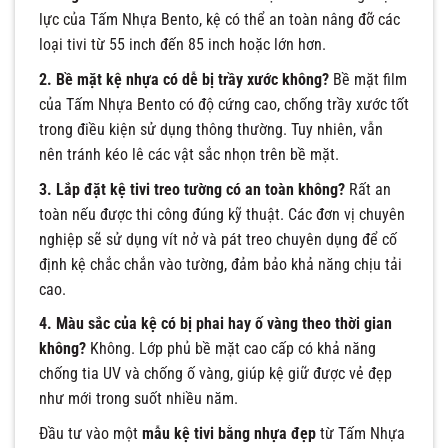
lực của Tấm Nhựa Bento, kệ có thể an toàn nâng đỡ các
loại tivi từ 55 inch đến 85 inch hoặc lớn hơn.
2. Bề mặt kệ nhựa có dễ bị trầy xước không?
Bề mặt film
của Tấm Nhựa Bento có độ cứng cao, chống trầy xước tốt
trong điều kiện sử dụng thông thường. Tuy nhiên, vẫn
nên tránh kéo lê các vật sắc nhọn trên bề mặt.
3. Lắp đặt kệ tivi treo tường có an toàn không?
Rất an
toàn nếu được thi công đúng kỹ thuật. Các đơn vị chuyên
nghiệp sẽ sử dụng vít nở và pát treo chuyên dụng để cố
định kệ chắc chắn vào tường, đảm bảo khả năng chịu tải
cao.
4. Màu sắc của kệ có bị phai hay ố vàng theo thời gian
không?
Không. Lớp phủ bề mặt cao cấp có khả năng
chống tia UV và chống ố vàng, giúp kệ giữ được vẻ đẹp
như mới trong suốt nhiều năm.
Đầu tư vào một
mẫu kệ tivi bằng nhựa đẹp
từ Tấm Nhựa