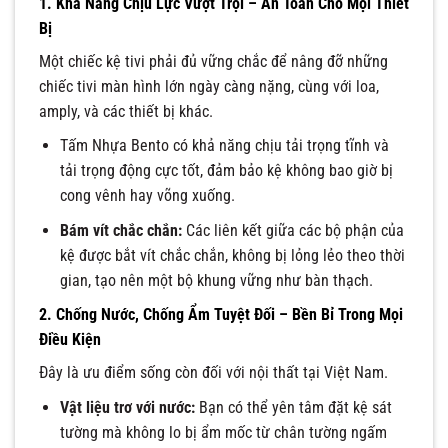
1. Khả Năng Chịu Lực Vượt Trội – An Toàn Cho Mọi Thiết
Bị
Một chiếc kệ tivi phải đủ vững chắc để nâng đỡ những
chiếc tivi màn hình lớn ngày càng nặng, cùng với loa,
amply, và các thiết bị khác.
Tấm Nhựa Bento có khả năng chịu tải trọng tĩnh và
tải trọng động cực tốt, đảm bảo kệ không bao giờ bị
cong vênh hay võng xuống.
Bám vít chắc chắn:
Các liên kết giữa các bộ phận của
kệ được bắt vít chắc chắn, không bị lỏng lẻo theo thời
gian, tạo nên một bộ khung vững như bàn thạch.
2. Chống Nước, Chống Ẩm Tuyệt Đối – Bền Bỉ Trong Mọi
Điều Kiện
Đây là ưu điểm sống còn đối với nội thất tại Việt Nam.
Vật liệu trơ với nước:
Bạn có thể yên tâm đặt kệ sát
tường mà không lo bị ẩm mốc từ chân tường ngấm