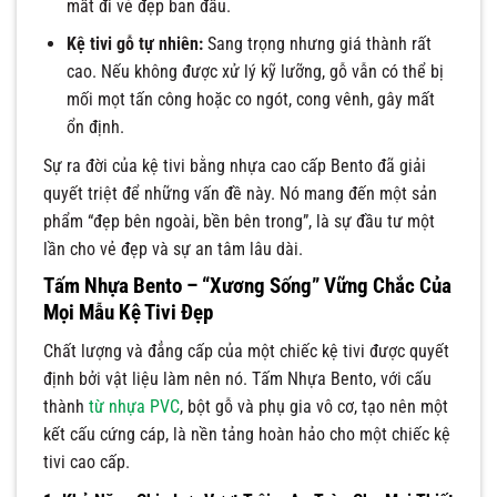
mất đi vẻ đẹp ban đầu.
Kệ tivi gỗ tự nhiên:
Sang trọng nhưng giá thành rất
cao. Nếu không được xử lý kỹ lưỡng, gỗ vẫn có thể bị
mối mọt tấn công hoặc co ngót, cong vênh, gây mất
ổn định.
Sự ra đời của kệ tivi bằng nhựa cao cấp Bento đã giải
quyết triệt để những vấn đề này. Nó mang đến một sản
phẩm “đẹp bên ngoài, bền bên trong”, là sự đầu tư một
lần cho vẻ đẹp và sự an tâm lâu dài.
Tấm Nhựa Bento – “Xương Sống” Vững Chắc Của
Mọi Mẫu Kệ Tivi Đẹp
Chất lượng và đẳng cấp của một chiếc kệ tivi được quyết
định bởi vật liệu làm nên nó. Tấm Nhựa Bento, với cấu
thành
từ nhựa PVC
, bột gỗ và phụ gia vô cơ, tạo nên một
kết cấu cứng cáp, là nền tảng hoàn hảo cho một chiếc kệ
tivi cao cấp.