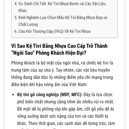
So Sánh Chi Tiết: Kệ Tivi Nhựa Bento và Các Vật Liệu
Khác
Kinh Nghiệm Lựa Chọn Mẫu Kệ Tivi Bằng Nhựa Đẹp và
Chất Lượng
Câu Hỏi Thường Gặp (FAQ) Về Kệ Tivi Nhựa
Vì Sao Kệ Tivi Bằng Nhựa Cao Cấp Trở Thành
“Ngôi Sao” Phòng Khách Hiện Đại?
Phòng khách là bộ mặt của ngôi nhà, và chiếc kệ tivi là
trung tâm của sự chú ý. Tuy nhiên, các vật liệu truyền
thống đang dần bộc lộ những điểm yếu chí mạng trong
điều kiện khí hậu nóng ẩm của Việt Nam:
Kệ tivi gỗ công nghiệp (MDF, MFC):
Đây là lựa chọn
phổ biến nhất nhưng cũng tiềm ẩn nhiều rủi ro nhất.
Bề mặt dễ bị phồng rộp khi gặp ẩm, cốt gỗ yếu dễ bị
võng xuống dưới sức nặng của tivi và các thiết bị
khác. Theo thời gian, các cạnh dán dễ bong tróc, làm