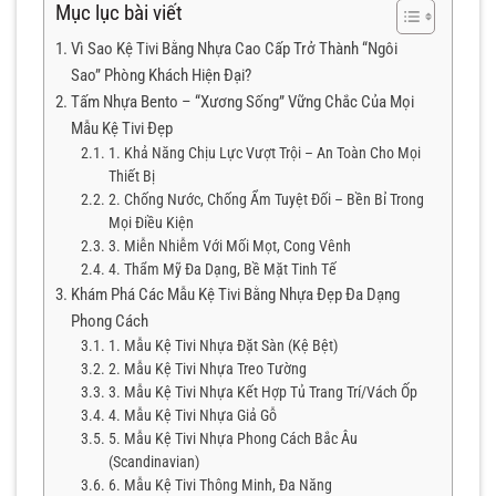
Mục lục bài viết
Vì Sao Kệ Tivi Bằng Nhựa Cao Cấp Trở Thành “Ngôi
Sao” Phòng Khách Hiện Đại?
Tấm Nhựa Bento – “Xương Sống” Vững Chắc Của Mọi
Mẫu Kệ Tivi Đẹp
1. Khả Năng Chịu Lực Vượt Trội – An Toàn Cho Mọi
Thiết Bị
2. Chống Nước, Chống Ẩm Tuyệt Đối – Bền Bỉ Trong
Mọi Điều Kiện
3. Miễn Nhiễm Với Mối Mọt, Cong Vênh
4. Thẩm Mỹ Đa Dạng, Bề Mặt Tinh Tế
Khám Phá Các Mẫu Kệ Tivi Bằng Nhựa Đẹp Đa Dạng
Phong Cách
1. Mẫu Kệ Tivi Nhựa Đặt Sàn (Kệ Bệt)
2. Mẫu Kệ Tivi Nhựa Treo Tường
3. Mẫu Kệ Tivi Nhựa Kết Hợp Tủ Trang Trí/Vách Ốp
4. Mẫu Kệ Tivi Nhựa Giả Gỗ
5. Mẫu Kệ Tivi Nhựa Phong Cách Bắc Âu
(Scandinavian)
6. Mẫu Kệ Tivi Thông Minh, Đa Năng