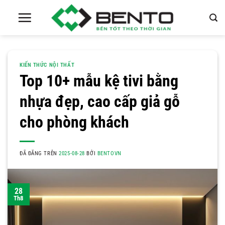
Chuyển
đến
nội
dung
KIẾN THỨC NỘI THẤT
Top 10+ mẫu kệ tivi bằng
nhựa đẹp, cao cấp giả gỗ
cho phòng khách
ĐÃ ĐĂNG TRÊN
2025-08-28
BỞI
BENTOVN
28
Th8