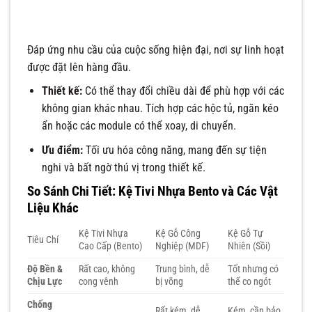
Đáp ứng nhu cầu của cuộc sống hiện đại, nơi sự linh hoạt
được đặt lên hàng đầu.
Thiết kế:
Có thể thay đổi chiều dài để phù hợp với các
không gian khác nhau. Tích hợp các hộc tủ, ngăn kéo
ẩn hoặc các module có thể xoay, di chuyển.
Ưu điểm:
Tối ưu hóa công năng, mang đến sự tiện
nghi và bất ngờ thú vị trong thiết kế.
So Sánh Chi Tiết: Kệ Tivi Nhựa Bento và Các Vật
Liệu Khác
Kệ Tivi Nhựa
Kệ Gỗ Công
Kệ Gỗ Tự
Tiêu Chí
Cao Cấp (Bento)
Nghiệp (MDF)
Nhiên (Sồi)
Độ Bền &
Rất cao, không
Trung bình, dễ
Tốt nhưng có
Chịu Lực
cong vênh
bị võng
thể co ngót
Chống
Rất kém, dễ
Kém, cần bảo