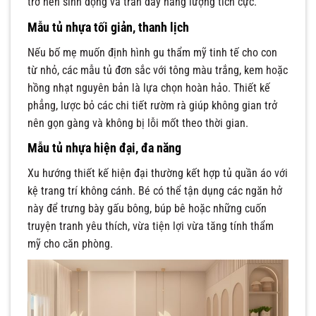
trở nên sinh động và tràn đầy năng lượng tích cực.
Mẫu tủ nhựa tối giản, thanh lịch
Nếu bố mẹ muốn định hình gu thẩm mỹ tinh tế cho con
từ nhỏ, các mẫu tủ đơn sắc với tông màu trắng, kem hoặc
hồng nhạt nguyên bản là lựa chọn hoàn hảo. Thiết kế
phẳng, lược bỏ các chi tiết rườm rà giúp không gian trở
nên gọn gàng và không bị lỗi mốt theo thời gian.
Mẫu tủ nhựa hiện đại, đa năng
Xu hướng thiết kế hiện đại thường kết hợp tủ quần áo với
kệ trang trí không cánh. Bé có thể tận dụng các ngăn hở
này để trưng bày gấu bông, búp bê hoặc những cuốn
truyện tranh yêu thích, vừa tiện lợi vừa tăng tính thẩm
mỹ cho căn phòng.