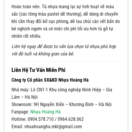
Hoàn toàn nên. Tủ nhựa mang lại sự linh hoạt về màu
sắc (các tông màu pastel dễ thương), dễ dàng di chuyển
khi cần thay đổi bố cục phòng, dễ lau chùi các vết bẩn do
bé nghịch ngợm và có mức chi phí tối ưu hơn tủ gỗ tự
nhiên rất nhiều.
Liên hệ ngay để được tư vấn lựa chọn tủ nhựa phù hợp
với độ tuổi và không gian của bé.
Liên Hệ Tư Vấn Miễn Phí
Công ty Cổ phần SX&KD Nhựa Hoàng Hà
Nhà máy: Lô CN1-1 Khu công nghiệp Ninh Hiệp – Gia
Lâm – Hà Nội
Showroom: 9H Nguyễn Xiển – Khương Đình – Hà Nội
Fanpage:
Nhựa Hoàng Hà
Hotline: 0904.578.710 / 0964.628.062
Email:
nhuahoangha.mkt@gmail.com