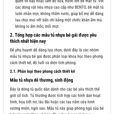
quen vẽ bậy hoặc làm đổ sữa, nước lên bề mặt tủ. Với
các dòng vật liệu nhựa cao cấp như BENTO, bề mặt tủ
luôn nhẵn mịn, không thấm nước, giúp bố mẹ dễ dàng
lau chùi mọi vết bẩn chỉ bằng một chiếc khăn ẩm mà
không lo ẩm mốc, mối mọt.
2. Tổng hợp các mẫu tủ nhựa bé gái được yêu
thích nhất hiện nay
Để phụ huynh dễ dàng lựa chọn, dưới đây là các nhóm
mẫu tủ nhựa bé gái được phân loại khoa học theo phong
cách thiết kế, độ tuổi và diện tích phòng.
2.1. Phân loại theo phong cách thiết kế
Mẫu tủ nhựa dễ thương, sinh động
Đây là dòng tủ quốc dân dành cho các bé yêu thích thế
giới cổ tích. Tủ thường được tích hợp các hình dán hoạt
hình, họa tiết nơ, lâu đài hoặc các tay nắm cửa hình
vương miện, ngôi sao. Mẫu tủ này giúp phòng ngủ của bé