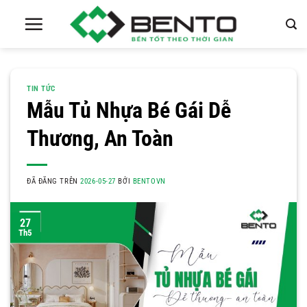
Chuyển
đến
nội
dung
TIN TỨC
Mẫu Tủ Nhựa Bé Gái Dễ
Thương, An Toàn
ĐÃ ĐĂNG TRÊN
2026-05-27
BỞI
BENTOVN
27
Th5