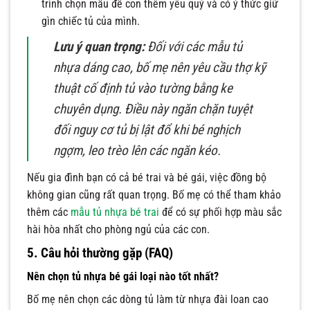
trình chọn mẫu để con thêm yêu quý và có ý thức giữ
gìn chiếc tủ của mình.
Lưu ý quan trọng:
Đối với các mẫu tủ
nhựa dáng cao, bố mẹ nên yêu cầu thợ kỹ
thuật cố định tủ vào tường bằng ke
chuyên dụng. Điều này ngăn chặn tuyệt
đối nguy cơ tủ bị lật đổ khi bé nghịch
ngợm, leo trèo lên các ngăn kéo.
Nếu gia đình bạn có cả bé trai và bé gái, việc đồng bộ
không gian cũng rất quan trọng. Bố mẹ có thể tham khảo
thêm các
mẫu tủ nhựa bé trai
để có sự phối hợp màu sắc
hài hòa nhất cho phòng ngủ của các con.
5. Câu hỏi thường gặp (FAQ)
Nên chọn tủ nhựa bé gái loại nào tốt nhất?
Bố mẹ nên chọn các dòng tủ làm từ nhựa đài loan cao