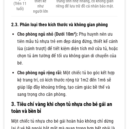
thiết kế
trung tính nhẹ nhàng, có không gian
(Trên 11
như
riêng để lưu trữ đồ cá nhân bảo mật.
tuổi)
người lớn
2.3. Phân loại theo kích thước và không gian phòng
Cho phòng ngủ nhỏ (Dưới 10m²):
Phụ huynh nên ưu
tiên mẫu tủ nhựa trẻ em đẹp dáng đứng, thiết kế cánh
lùa (cánh trượt) để tiết kiệm diện tích mở cửa tủ, hoặc
chọn tủ âm tường để tối ưu không gian di chuyển của
bé.
Cho phòng ngủ rộng rãi:
Một chiếc tủ bo góc kết hợp
kệ trang trí, có kích thước rộng từ 1m2 đến 1m6 sẽ
giúp lấp đầy khoảng trống, tạo cảm giác bề thế và
sang trọng cho căn phòng.
3. Tiêu chí vàng khi chọn tủ nhựa cho bé gái an
toàn và bền bỉ
Một chiếc tủ nhựa cho bé gái hoàn hảo không chỉ dừng
lại ở vẻ bề ngoài bắt mắt mà quan trọng hơn hết phải là