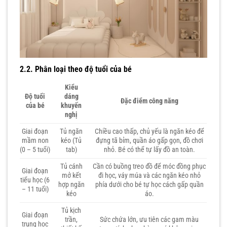
2.2. Phân loại theo độ tuổi của bé
Kiểu
Độ tuổi
dáng
Đặc điểm công năng
của bé
khuyến
nghị
Giai đoạn
Tủ ngăn
Chiều cao thấp, chủ yếu là ngăn kéo để
mầm non
kéo (Tủ
đựng tã bỉm, quần áo gấp gọn, đồ chơi
(0 – 5 tuổi)
tab)
nhỏ. Bé có thể tự lấy đồ an toàn.
Tủ cánh
Cần có buồng treo đồ để móc đồng phục
Giai đoạn
mở kết
đi học, váy múa và các ngăn kéo nhỏ
tiểu học (6
hợp ngăn
phía dưới cho bé tự học cách gấp quần
– 11 tuổi)
kéo
áo.
Tủ kịch
Giai đoạn
trần,
Sức chứa lớn, ưu tiên các gam màu
trung học