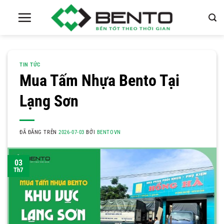
Chuyển
đến
nội
dung
TIN TỨC
Mua Tấm Nhựa Bento Tại
Lạng Sơn
ĐÃ ĐĂNG TRÊN
2026-07-03
BỞI
BENTOVN
03
Th7