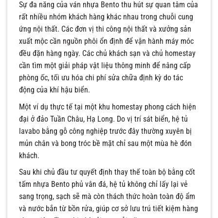
Sự đa năng của ván nhựa Bento thu hút sự quan tâm của
rất nhiều nhóm khách hàng khác nhau trong chuỗi cung
ứng nội thất. Các đơn vị thi công nội thất và xưởng sản
xuất mộc cần nguồn phôi ổn định để vận hành máy móc
đều đặn hàng ngày. Các chủ khách sạn và chủ homestay
cần tìm một giải pháp vật liệu thông minh để nâng cấp
phòng ốc, tối ưu hóa chi phí sửa chữa định kỳ do tác
động của khí hậu biển.
Một ví dụ thực tế tại một khu homestay phong cách hiện
đại ở đảo Tuần Châu, Hạ Long. Do vị trí sát biển, hệ tủ
lavabo bằng gỗ công nghiệp trước đây thường xuyên bị
mủn chân và bong tróc bề mặt chỉ sau một mùa hè đón
khách.
Sau khi chủ đầu tư quyết định thay thế toàn bộ bằng cốt
tấm nhựa Bento phủ vân đá, hệ tủ không chỉ lấy lại vẻ
sang trọng, sạch sẽ mà còn thách thức hoàn toàn độ ẩm
và nước bắn từ bồn rửa, giúp cơ sở lưu trú tiết kiệm hàng