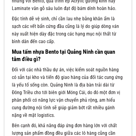
nhưng với Bento, quá trình ép Acrylic gương kính hay
Laminate vân gỗ sâu luôn đạt độ bám dính hoàn hảo.
Đặc tính dễ vệ sinh, chỉ cần lau nhẹ bằng khăn ẩm là
sạch các vết bẩn cứng đầu cũng là lý do giúp dòng ván
này xuất hiện dày đặc trong các hạng mục nội thất từ
bình dân đến cao cấp.
Mua tấm nhựa Bento tại Quảng Ninh cần quan
tâm điều gì?
Đối với các nhà thầu dự án, việc kiểm soát nguồn hàng
có sẵn tại kho và tiến độ giao hàng của đối tác cung ứng
là yếu tố sống còn. Quảng Ninh là địa bàn trải dài từ
Đông Triều cho tới biên giới Móng Cái, do đó một đơn vị
phân phối có năng lực vận chuyển phủ rộng, am hiểu
cung đường nội tỉnh sẽ giúp giảm bớt rất nhiều gánh
nặng về mặt logistics.
Bên cạnh đó, khả năng đáp ứng đơn hàng lớn với chất
lượng sản phẩm đồng đều giữa các lô hàng cũng cần