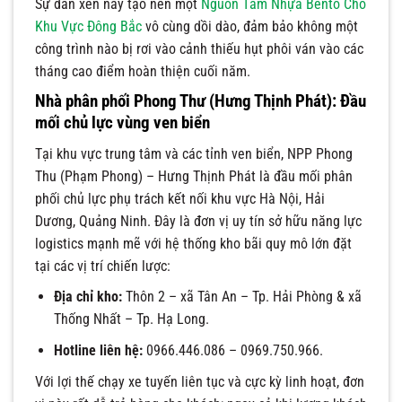
Sự đan xen này tạo nên một
Nguồn Tấm Nhựa Bento Cho
Khu Vực Đông Bắc
vô cùng dồi dào, đảm bảo không một
công trình nào bị rơi vào cảnh thiếu hụt phôi ván vào các
tháng cao điểm hoàn thiện cuối năm.
Nhà phân phối Phong Thư (Hưng Thịnh Phát): Đầu
mối chủ lực vùng ven biển
Tại khu vực trung tâm và các tỉnh ven biển, NPP Phong
Thu (Phạm Phong) – Hưng Thịnh Phát là đầu mối phân
phối chủ lực phụ trách kết nối khu vực Hà Nội, Hải
Dương, Quảng Ninh. Đây là đơn vị uy tín sở hữu năng lực
logistics mạnh mẽ với hệ thống kho bãi quy mô lớn đặt
tại các vị trí chiến lược:
Địa chỉ kho:
Thôn 2 – xã Tân An – Tp. Hải Phòng & xã
Thống Nhất – Tp. Hạ Long.
Hotline liên hệ:
0966.446.086 – 0969.750.966.
Với lợi thế chạy xe tuyến liên tục và cực kỳ linh hoạt, đơn