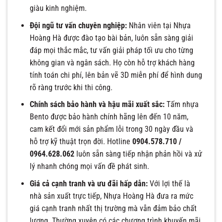
giàu kinh nghiệm.
Đội ngũ tư vấn chuyên nghiệp:
Nhân viên tại Nhựa
Hoàng Hà được đào tạo bài bản, luôn sẵn sàng giải
đáp mọi thắc mắc, tư vấn giải pháp tối ưu cho từng
không gian và ngân sách. Họ còn hỗ trợ khách hàng
tính toán chi phí, lên bản vẽ 3D miễn phí để hình dung
rõ ràng trước khi thi công.
Chính sách bảo hành và hậu mãi xuất sắc:
Tấm nhựa
Bento được bảo hành chính hãng lên đến 10 năm,
cam kết đổi mới sản phẩm lỗi trong 30 ngày đầu và
hỗ trợ kỹ thuật trọn đời. Hotline
0904.578.710 /
0964.628.062
luôn sẵn sàng tiếp nhận phản hồi và xử
lý nhanh chóng mọi vấn đề phát sinh.
Giá cả cạnh tranh và ưu đãi hấp dẫn:
Với lợi thế là
nhà sản xuất trực tiếp, Nhựa Hoàng Hà đưa ra mức
giá cạnh tranh nhất thị trường mà vẫn đảm bảo chất
lượng. Thường xuyên có các chương trình khuyến mãi,