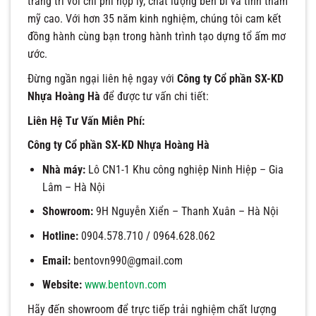
trang trí với chi phí hợp lý, chất lượng bền bỉ và tính thẩm
mỹ cao. Với hơn 35 năm kinh nghiệm, chúng tôi cam kết
đồng hành cùng bạn trong hành trình tạo dựng tổ ấm mơ
ước.
Đừng ngần ngại liên hệ ngay với
Công ty Cổ phần SX-KD
Nhựa Hoàng Hà
để được tư vấn chi tiết:
Liên Hệ Tư Vấn Miễn Phí:
Công ty Cổ phần SX-KD Nhựa Hoàng Hà
Nhà máy:
Lô CN1-1 Khu công nghiệp Ninh Hiệp – Gia
Lâm – Hà Nội
Showroom:
9H Nguyễn Xiển – Thanh Xuân – Hà Nội
Hotline:
0904.578.710 / 0964.628.062
Email:
bentovn990@gmail.com
Website:
www.bentovn.com
Hãy đến showroom để trực tiếp trải nghiệm chất lượng