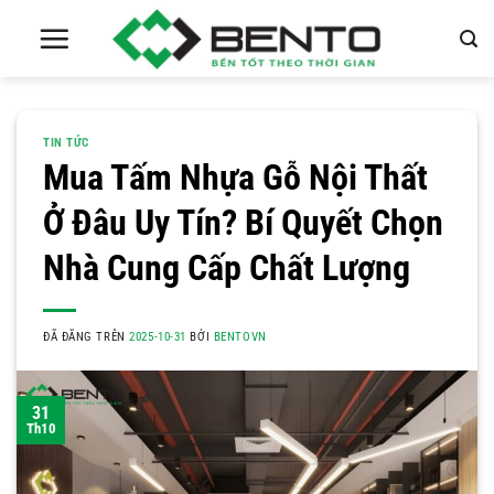
Chuyển
đến
nội
dung
TIN TỨC
Mua Tấm Nhựa Gỗ Nội Thất
Ở Đâu Uy Tín? Bí Quyết Chọn
Nhà Cung Cấp Chất Lượng
ĐÃ ĐĂNG TRÊN
2025-10-31
BỞI
BENTOVN
31
Th10