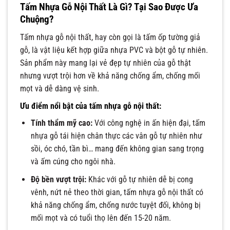
Tấm Nhựa Gỗ Nội Thất Là Gì? Tại Sao Được Ưa
Chuộng?
Tấm nhựa gỗ nội thất, hay còn gọi là tấm ốp tường giả
gỗ, là vật liệu kết hợp giữa nhựa PVC và bột gỗ tự nhiên.
Sản phẩm này mang lại vẻ đẹp tự nhiên của gỗ thật
nhưng vượt trội hơn về khả năng chống ẩm, chống mối
mọt và dễ dàng vệ sinh.
Ưu điểm nổi bật của tấm nhựa gỗ nội thất:
Tính thẩm mỹ cao:
Với công nghệ in ấn hiện đại, tấm
nhựa gỗ tái hiện chân thực các vân gỗ tự nhiên như
sồi, óc chó, tần bì… mang đến không gian sang trọng
và ấm cúng cho ngôi nhà.
Độ bền vượt trội:
Khác với gỗ tự nhiên dễ bị cong
vênh, nứt nẻ theo thời gian, tấm nhựa gỗ nội thất có
khả năng chống ẩm, chống nước tuyệt đối, không bị
mối mọt và có tuổi thọ lên đến 15-20 năm.