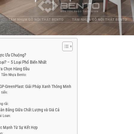
ược Ưa Chuộng?
i? – 5 Loại Phổ Biến Nhất
ựa Chọn Hàng Đầu
a Tấm Nhựa Bento:
GP-GreenPlast: Giải Pháp Xanh Thông Minh
tiến:
g rãi:
Cân Bằng Giữa Chất Lượng và Giá Cả
i Loan:
ức Mạnh Từ Sự Kết Hợp
ạo: