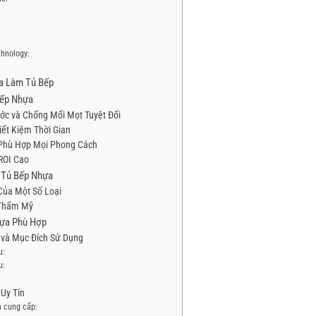
hnology:
ựa Làm Tủ Bếp
Bếp Nhựa
c và Chống Mối Mọt Tuyệt Đối
iết Kiệm Thời Gian
 Phù Hợp Mọi Phong Cách
ROI Cao
 Tủ Bếp Nhựa
Của Một Số Loại
 Thẩm Mỹ
ựa Phù Hợp
 và Mục Đích Sử Dụng
u:
u:
Uy Tín
à cung cấp: