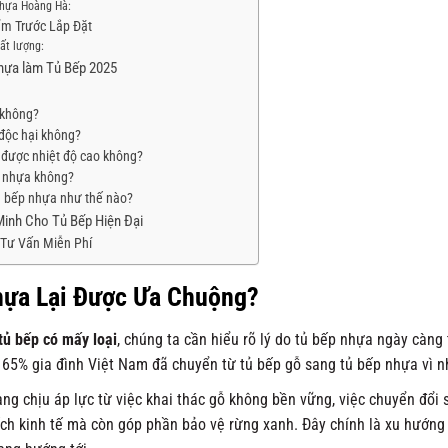
Nhựa Hoàng Hà:
ẩm Trước Lắp Đặt
ất lượng:
hựa làm Tủ Bếp 2025
 không?
độc hại không?
 được nhiệt độ cao không?
ếp nhựa không?
ủ bếp nhựa như thế nào?
inh Cho Tủ Bếp Hiện Đại
Tư Vấn Miễn Phí
hựa Lại Được Ưa Chuộng?
tủ bếp có mấy loại
, chúng ta cần hiểu rõ lý do tủ bếp nhựa ngày càng
n 65% gia đình Việt Nam đã chuyển từ tủ bếp gỗ sang tủ bếp nhựa vì nh
ng chịu áp lực từ việc khai thác gỗ không bền vững, việc chuyển đổi 
ích kinh tế mà còn góp phần bảo vệ rừng xanh. Đây chính là xu hướng