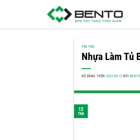
Chuyển
đến
nội
dung
TIN TỨC
Nhựa Làm Tủ B
ĐÃ ĐĂNG TRÊN
2025-08-12
BỞI
BENT
12
Th8