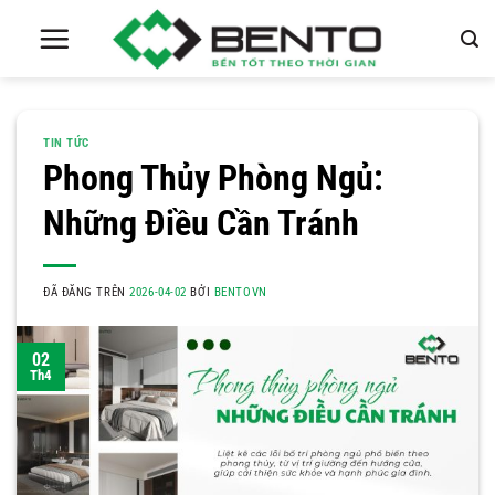
Chuyển
đến
nội
dung
TIN TỨC
Phong Thủy Phòng Ngủ:
Những Điều Cần Tránh
ĐÃ ĐĂNG TRÊN
2026-04-02
BỞI
BENTOVN
02
Th4