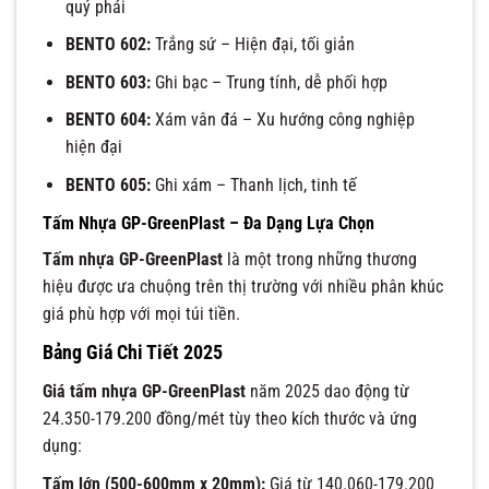
quý phái
BENTO 602:
Trắng sứ – Hiện đại, tối giản
BENTO 603:
Ghi bạc – Trung tính, dễ phối hợp
BENTO 604:
Xám vân đá – Xu hướng công nghiệp
hiện đại
BENTO 605:
Ghi xám – Thanh lịch, tinh tế
Tấm Nhựa GP-GreenPlast – Đa Dạng Lựa Chọn
Tấm nhựa GP-GreenPlast
là một trong những thương
hiệu được ưa chuộng trên thị trường với nhiều phân khúc
giá phù hợp với mọi túi tiền.
Bảng Giá Chi Tiết 2025
Giá tấm nhựa GP-GreenPlast
năm 2025 dao động từ
24.350-179.200 đồng/mét tùy theo kích thước và ứng
dụng:
Tấm lớn (500-600mm x 20mm):
Giá từ 140.060-179.200