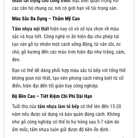
Giảm tải trọng cho công trình:
Đặc biệt quan trọng với
các căn hộ chung cư, nơi có giới hạn về tải trọng sàn.
Màu Sắc Đa Dạng – Thẩm Mỹ Cao
Tấm nhựa nội thất
hiện nay có vô số lựa chọn về màu
sắc và họa tiết. Công nghệ in ấn hiện đại cho phép tái
tạo vân gỗ tự nhiên một cách sống động, từ vân sồi, óc
chó, gỗ hương đến các màu trơn hiện đại như trắng, xám,
đen.
Bạn có thể dễ dàng phối hợp màu sắc tủ bếp với tổng thể
không gian nội thất, tạo nên phong cách riêng biệt từ cổ
điển, hiện đại đến tối giản hay công nghiệp.
Độ Bền Cao – Tiết Kiệm Chi Phí Dài Hạn
Tuổi thọ của
tấm nhựa làm tủ bếp
có thể lên đến 15-20
năm nếu được sử dụng và bảo quản đúng cách. Không
như gỗ công nghiệp có thể bị hư hỏng sau 5-7 năm do
ẩm mốc, tấm nhựa luôn giữ được độ bền ổn định.