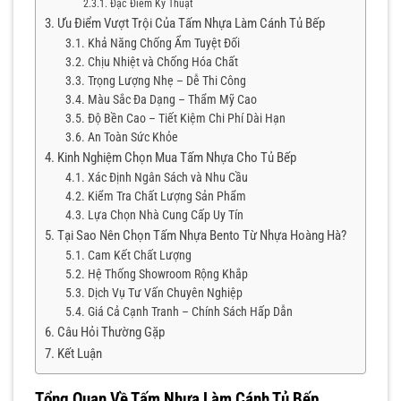
Đặc Điểm Kỹ Thuật
Ưu Điểm Vượt Trội Của Tấm Nhựa Làm Cánh Tủ Bếp
Khả Năng Chống Ẩm Tuyệt Đối
Chịu Nhiệt và Chống Hóa Chất
Trọng Lượng Nhẹ – Dễ Thi Công
Màu Sắc Đa Dạng – Thẩm Mỹ Cao
Độ Bền Cao – Tiết Kiệm Chi Phí Dài Hạn
An Toàn Sức Khỏe
Kinh Nghiệm Chọn Mua Tấm Nhựa Cho Tủ Bếp
Xác Định Ngân Sách và Nhu Cầu
Kiểm Tra Chất Lượng Sản Phẩm
Lựa Chọn Nhà Cung Cấp Uy Tín
Tại Sao Nên Chọn Tấm Nhựa Bento Từ Nhựa Hoàng Hà?
Cam Kết Chất Lượng
Hệ Thống Showroom Rộng Khắp
Dịch Vụ Tư Vấn Chuyên Nghiệp
Giá Cả Cạnh Tranh – Chính Sách Hấp Dẫn
Câu Hỏi Thường Gặp
Kết Luận
Tổng Quan Về Tấm Nhựa Làm Cánh Tủ Bếp