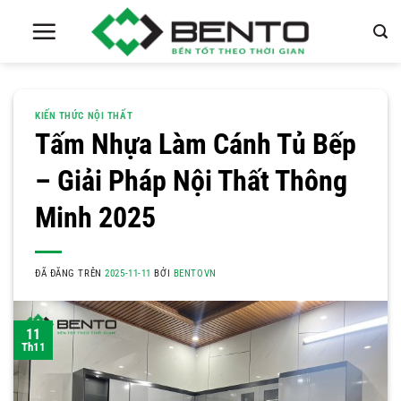
Chuyển
đến
nội
dung
KIẾN THỨC NỘI THẤT
Tấm Nhựa Làm Cánh Tủ Bếp
– Giải Pháp Nội Thất Thông
Minh 2025
ĐÃ ĐĂNG TRÊN
2025-11-11
BỞI
BENTOVN
11
Th11