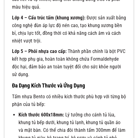
màu hiệu quả.
Lớp 4 – Cấu trúc tấm (khung xương):
Được sản xuất bằng
công nghệ đùn áp lực độ nén cao, tạo khung xương bền
bỉ, chịu lực tốt, đồng thời có khả năng cách âm và cách
nhiệt vượt trội.
Lớp 5 – Phôi nhựa cao cấp:
Thành phần chính là bột PVC
kết hợp phụ gia, hoàn toàn không chứa Formaldehyde
độc hại, đảm bảo an toàn tuyệt đối cho sức khỏe người
sử dụng.
Đa Dạng Kích Thước và Ứng Dụng
Tấm nhựa Bento có nhiều kích thước phù hợp với từng bộ
phận của tủ bếp:
Kích thước 600x18mm:
Lý tưởng cho cánh tủ lùa,
khung tủ bếp dưới, khung tủ lạnh, khung tủ quần áo
và mặt bàn. Có thể chia đôi thành tấm 300mm để làm
khung tủ giày, kệ trang trí, kệ rượu và cánh tủ nhỏ.