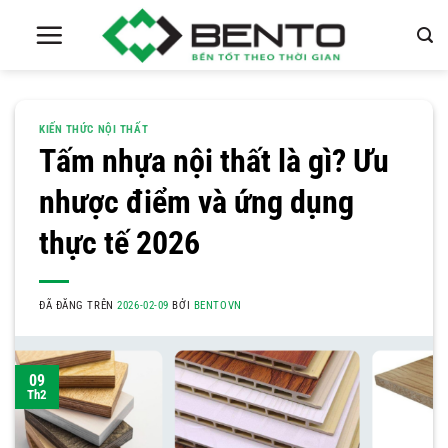
Chuyển
đến
nội
dung
KIẾN THỨC NỘI THẤT
Tấm nhựa nội thất là gì? Ưu
nhược điểm và ứng dụng
thực tế 2026
ĐÃ ĐĂNG TRÊN
2026-02-09
BỞI
BENTOVN
09
Th2