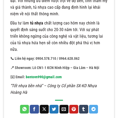
đại. Với những ưu điểm vượt trội về độ bền, tính thẩm mỹ
và giá thành, tủ nhựa cao cấp đang định hình lại khái
niệm về nội thất thông minh.
Đầu tư làm
tủ nhựa
chất lượng cao hôm nay chính là
quyết định sáng suốt cho 20-30 năm tới. Với sự phát
triển không ngừng của công nghệ và vật liệu, tương lai
của tủ nhựa hứa hẹn sẽ còn nhiều đột phá thú vị hơn
nữa.
📞 Liên hệ ngay: 0904.578.710 / 0964.628.062
📍 Showroom: Lô CN1-1 KCN Ninh Hiệp – Gia Lâm – Hà Nội
✉️ Email:
bentovn990@gmail.com
“Tốt nhựa bền nhà” – Công ty Cổ phần SX-KD Nhựa
Hoàng Hà