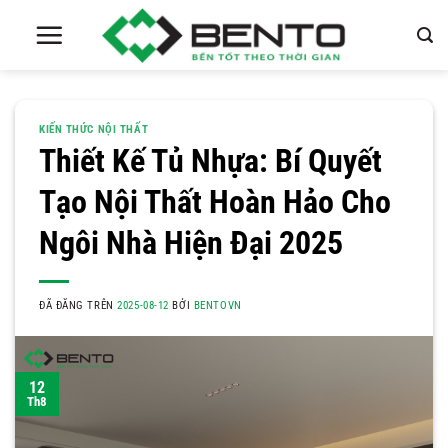
Chuyển
đến
nội
dung
KIẾN THỨC NỘI THẤT
Thiết Kế Tủ Nhựa: Bí Quyết
Tạo Nội Thất Hoàn Hảo Cho
Ngôi Nhà Hiện Đại 2025
ĐÃ ĐĂNG TRÊN
2025-08-12
BỞI
BENTOVN
12
Th8