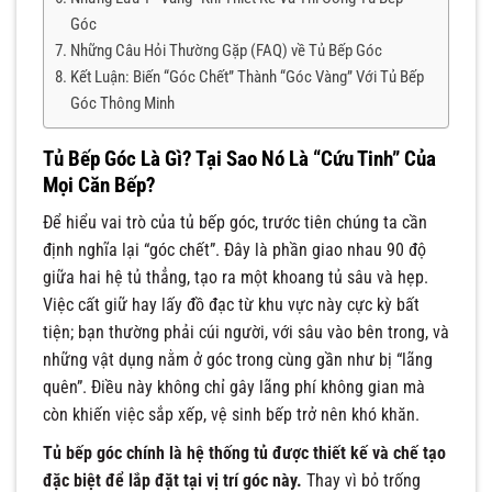
Góc
Những Câu Hỏi Thường Gặp (FAQ) về Tủ Bếp Góc
Kết Luận: Biến “Góc Chết” Thành “Góc Vàng” Với Tủ Bếp
Góc Thông Minh
Tủ Bếp Góc Là Gì? Tại Sao Nó Là “Cứu Tinh” Của
Mọi Căn Bếp?
Để hiểu vai trò của tủ bếp góc, trước tiên chúng ta cần
định nghĩa lại “góc chết”. Đây là phần giao nhau 90 độ
giữa hai hệ tủ thẳng, tạo ra một khoang tủ sâu và hẹp.
Việc cất giữ hay lấy đồ đạc từ khu vực này cực kỳ bất
tiện; bạn thường phải cúi người, với sâu vào bên trong, và
những vật dụng nằm ở góc trong cùng gần như bị “lãng
quên”. Điều này không chỉ gây lãng phí không gian mà
còn khiến việc sắp xếp, vệ sinh bếp trở nên khó khăn.
Tủ bếp góc chính là hệ thống tủ được thiết kế và chế tạo
đặc biệt để lắp đặt tại vị trí góc này.
Thay vì bỏ trống