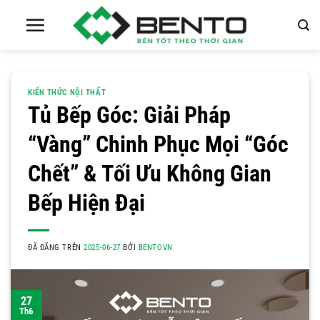
Chuyển
đến
nội
dung
KIẾN THỨC NỘI THẤT
Tủ Bếp Góc: Giải Pháp
“Vàng” Chinh Phục Mọi “Góc
Chết” & Tối Ưu Không Gian
Bếp Hiện Đại
ĐÃ ĐĂNG TRÊN
2025-06-27
BỞI
BENTOVN
27
Th6