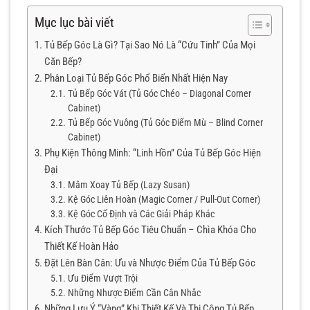
Mục lục bài viết
Tủ Bếp Góc Là Gì? Tại Sao Nó Là “Cứu Tinh” Của Mọi
Căn Bếp?
Phân Loại Tủ Bếp Góc Phổ Biến Nhất Hiện Nay
Tủ Bếp Góc Vát (Tủ Góc Chéo – Diagonal Corner
Cabinet)
Tủ Bếp Góc Vuông (Tủ Góc Điểm Mù – Blind Corner
Cabinet)
Phụ Kiện Thông Minh: “Linh Hồn” Của Tủ Bếp Góc Hiện
Đại
Mâm Xoay Tủ Bếp (Lazy Susan)
Kệ Góc Liên Hoàn (Magic Corner / Pull-Out Corner)
Kệ Góc Cố Định và Các Giải Pháp Khác
Kích Thước Tủ Bếp Góc Tiêu Chuẩn – Chìa Khóa Cho
Thiết Kế Hoàn Hảo
Đặt Lên Bàn Cân: Ưu và Nhược Điểm Của Tủ Bếp Góc
Ưu Điểm Vượt Trội
Những Nhược Điểm Cần Cân Nhắc
Những Lưu Ý “Vàng” Khi Thiết Kế Và Thi Công Tủ Bếp