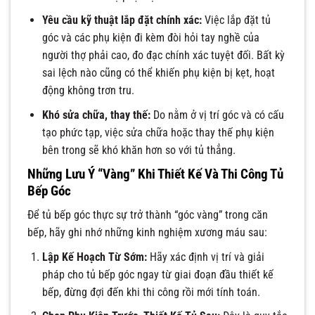
Yêu cầu kỹ thuật lắp đặt chính xác:
Việc lắp đặt tủ
góc và các phụ kiện đi kèm đòi hỏi tay nghề của
người thợ phải cao, đo đạc chính xác tuyệt đối. Bất kỳ
sai lệch nào cũng có thể khiến phụ kiện bị kẹt, hoạt
động không trơn tru.
Khó sửa chữa, thay thế:
Do nằm ở vị trí góc và có cấu
tạo phức tạp, việc sửa chữa hoặc thay thế phụ kiện
bên trong sẽ khó khăn hơn so với tủ thẳng.
Những Lưu Ý “Vàng” Khi Thiết Kế Và Thi Công Tủ
Bếp Góc
Để tủ bếp góc thực sự trở thành “góc vàng” trong căn
bếp, hãy ghi nhớ những kinh nghiệm xương máu sau:
Lập Kế Hoạch Từ Sớm:
Hãy xác định vị trí và giải
pháp cho tủ bếp góc ngay từ giai đoạn đầu thiết kế
bếp, đừng đợi đến khi thi công rồi mới tính toán.