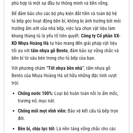
phù hợp là một sự đầu tư thông minh và bền vững.
Để đảm bảo cho các bộ phụ kiện đắt tiền và toàn bộ hệ
tủ bếp góc hoạt động bền bỉ, không bị ảnh hưởng bởi môi
trường ẩm ướt của nhà bếp, việc lựa chọn vật liệu làm
khung thùng tủ là yếu tố tiên quyết.
Công ty Cổ phần SX-
KD Nhựa Hoàng Hà
tự hào mang đến giải pháp vật liệu
tối ưu với
tấm nhựa gỗ Bento
, đảm bảo sự vững chắc và
bền bỉ từ sâu bên trong cho tủ bếp của bạn.
Với phương châm
“Tốt nhựa bền nhà”
, tấm nhựa gỗ
Bento của Nhựa Hoàng Hà sở hữu những đặc tính vượt
trội:
Chống nước 100%:
Loại bỏ hoàn toàn nỗi lo ẩm mốc,
trương nở, mục nát.
Chống mối mọt vĩnh viễn:
Bảo vệ kết cấu tủ bếp trọn
đời.
Bền bỉ, chịu lực tốt:
Là nền tảng vững chắc cho các