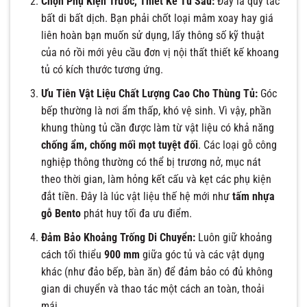
Chọn Phụ Kiện Trước, Thiết Kế Tủ Sau:
Đây là quy tắc
bất di bất dịch. Bạn phải chốt loại mâm xoay hay giá
liên hoàn bạn muốn sử dụng, lấy thông số kỹ thuật
của nó rồi mới yêu cầu đơn vị nội thất thiết kế khoang
tủ có kích thước tương ứng.
Ưu Tiên Vật Liệu Chất Lượng Cao Cho Thùng Tủ:
Góc
bếp thường là nơi ẩm thấp, khó vệ sinh. Vì vậy, phần
khung thùng tủ cần được làm từ vật liệu có khả năng
chống ẩm, chống mối mọt tuyệt đối
. Các loại gỗ công
nghiệp thông thường có thể bị trương nở, mục nát
theo thời gian, làm hỏng kết cấu và kẹt các phụ kiện
đắt tiền. Đây là lúc vật liệu thế hệ mới như
tấm nhựa
gỗ Bento
phát huy tối đa ưu điểm.
Đảm Bảo Khoảng Trống Di Chuyển:
Luôn giữ khoảng
cách tối thiểu
900 mm
giữa góc tủ và các vật dụng
khác (như đảo bếp, bàn ăn) để đảm bảo có đủ không
gian di chuyển và thao tác một cách an toàn, thoải
mái.