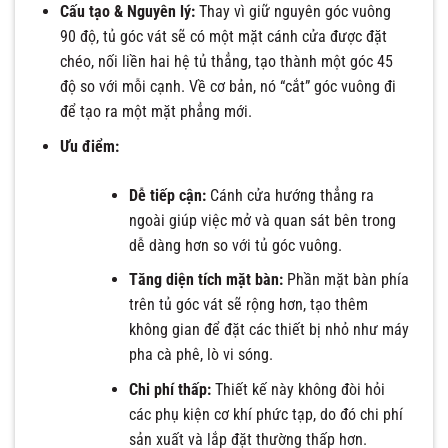
Cấu tạo & Nguyên lý:
Thay vì giữ nguyên góc vuông
90 độ, tủ góc vát sẽ có một mặt cánh cửa được đặt
chéo, nối liền hai hệ tủ thẳng, tạo thành một góc 45
độ so với mỗi cạnh. Về cơ bản, nó “cắt” góc vuông đi
để tạo ra một mặt phẳng mới.
Ưu điểm:
Dễ tiếp cận:
Cánh cửa hướng thẳng ra
ngoài giúp việc mở và quan sát bên trong
dễ dàng hơn so với tủ góc vuông.
Tăng diện tích mặt bàn:
Phần mặt bàn phía
trên tủ góc vát sẽ rộng hơn, tạo thêm
không gian để đặt các thiết bị nhỏ như máy
pha cà phê, lò vi sóng.
Chi phí thấp:
Thiết kế này không đòi hỏi
các phụ kiện cơ khí phức tạp, do đó chi phí
sản xuất và lắp đặt thường thấp hơn.