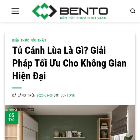
Chuyển
đến
nội
dung
KIẾN THỨC NỘI THẤT
Tủ Cánh Lùa Là Gì? Giải
Pháp Tối Ưu Cho Không Gian
Hiện Đại
ĐÃ ĐĂNG TRÊN
2025-09-05
BỞI
BENTOVN
05
Th9