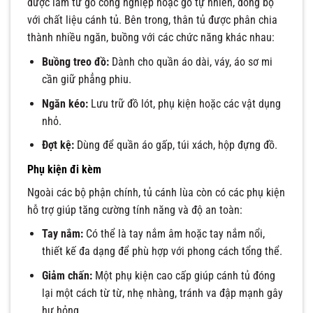
được làm từ gỗ công nghiệp hoặc gỗ tự nhiên, đồng bộ
với chất liệu cánh tủ. Bên trong, thân tủ được phân chia
thành nhiều ngăn, buồng với các chức năng khác nhau:
Buồng treo đồ:
Dành cho quần áo dài, váy, áo sơ mi
cần giữ phẳng phiu.
Ngăn kéo:
Lưu trữ đồ lót, phụ kiện hoặc các vật dụng
nhỏ.
Đợt kệ:
Dùng để quần áo gấp, túi xách, hộp đựng đồ.
Phụ kiện đi kèm
Ngoài các bộ phận chính, tủ cánh lùa còn có các phụ kiện
hỗ trợ giúp tăng cường tính năng và độ an toàn:
Tay nắm:
Có thể là tay nắm âm hoặc tay nắm nổi,
thiết kế đa dạng để phù hợp với phong cách tổng thể.
Giảm chấn:
Một phụ kiện cao cấp giúp cánh tủ đóng
lại một cách từ từ, nhẹ nhàng, tránh va đập mạnh gây
hư hỏng.