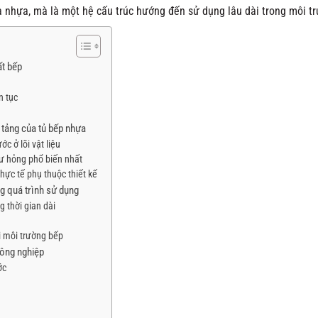
là nhựa, mà là một hệ cấu trúc hướng đến sử dụng lâu dài trong môi t
ất bếp
n tục
tảng của tủ bếp nhựa
c ở lõi vật liệu
ư hỏng phổ biến nhất
ực tế phụ thuộc thiết kế
g quá trình sử dụng
 thời gian dài
i môi trường bếp
công nghiệp
ớc