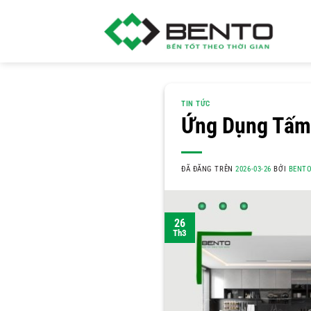
Chuyển
đến
nội
dung
TIN TỨC
Ứng Dụng Tấm 
ĐÃ ĐĂNG TRÊN
2026-03-26
BỞI
BENT
26
Th3