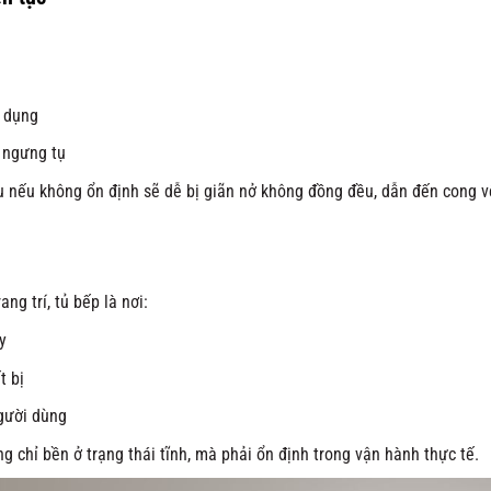
 dụng
 ngưng tụ
iệu nếu không ổn định sẽ dễ bị giãn nở không đồng đều, dẫn đến cong 
ng trí, tủ bếp là nơi:
y
t bị
người dùng
ng chỉ bền ở trạng thái tĩnh, mà phải ổn định trong vận hành thực tế.