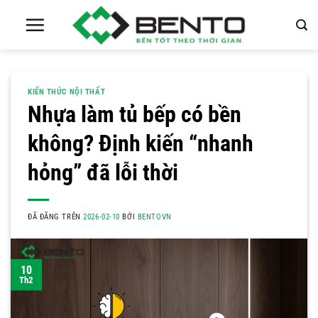
Chuyển
đến
nội
dung
KIẾN THỨC NỘI THẤT
Nhựa làm tủ bếp có bền
không? Định kiến “nhanh
hỏng” đã lỗi thời
ĐÃ ĐĂNG TRÊN
2026-02-10
BỞI
BENTOVN
10
Th2