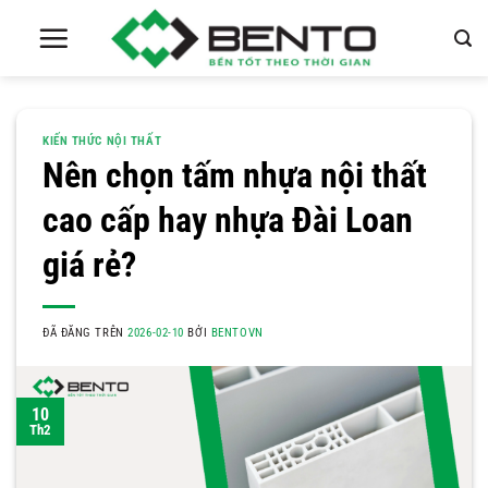
Chuyển
đến
nội
dung
KIẾN THỨC NỘI THẤT
Nên chọn tấm nhựa nội thất
cao cấp hay nhựa Đài Loan
giá rẻ?
ĐÃ ĐĂNG TRÊN
2026-02-10
BỞI
BENTOVN
10
Th2