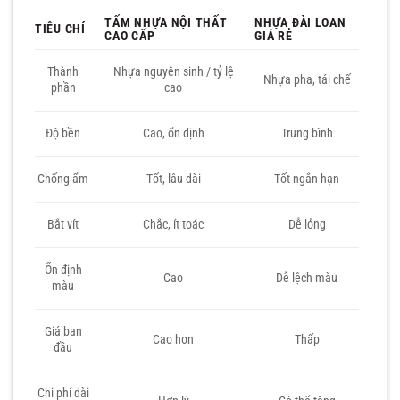
TẤM NHỰA NỘI THẤT
NHỰA ĐÀI LOAN
TIÊU CHÍ
CAO CẤP
GIÁ RẺ
Thành
Nhựa nguyên sinh / tỷ lệ
Nhựa pha, tái chế
phần
cao
Độ bền
Cao, ổn định
Trung bình
Chống ẩm
Tốt, lâu dài
Tốt ngắn hạn
Bắt vít
Chắc, ít toác
Dễ lỏng
Ổn định
Cao
Dễ lệch màu
màu
Giá ban
Cao hơn
Thấp
đầu
Chi phí dài